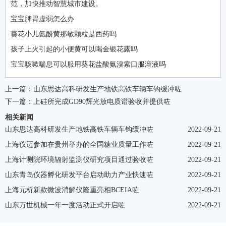
范，加快推动智慧城市建设。
宝宝脾胃虚弱怎么办
葵花小儿氨酚黄那敏颗粒是西药吗
孩子上火引起的小便黄可以喝金银花露吗
宝宝咳嗽喘息可以服用葵花盐酸氨溴索口服溶液吗
上一篇：
山东思达高科研发生产地铁高铁车辆车钩缓冲咗
下一篇：
上硅所完成GD90辉光放电质谱验收并提供咗
相关新闻
山东思达高科研发生产地铁高铁车辆车钩缓冲咗
2022-09-21
上海仪迈参加在贵州举办的全国糖业质量工作咗
2022-09-21
上海计测院环境辐射监测仪研究项目通过验收咗
2022-09-21
山东青岛仪器孵化研发平台启动助力产业快速咗
2022-09-21
上海元析新款微波消解仪隆重亮相BCEIA咗
2022-09-21
山东万世机械一年一度活动正式开启咗
2022-09-21