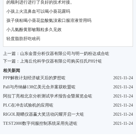
的顺利进行进行了良好的技术对接。
小孩上火流鼻血可以喝小葵花露吗
孩子痰粘喝小葵花盐酸氨溴索口服溶液管用吗
小儿氨酚黄那敏颗粒多久见效
轻度脂肪肝吃啥药
上一篇：
山东金普分析仪器有限公司与明一奶粉达成合咗
下一篇：
上海丘伦科学仪器有限公司购买任氏PH计咗
相关新闻
PPP解救计划经济破灭后的梦想咗
2021-11-24
Pall与丹纳赫138亿美元合并案获欧盟咗
2021-11-24
阿拉丁亮相北京分析测试学术报告会暨展览会咗
2021-11-24
PLC在冲击试验机的应用咗
2021-11-24
RIGOL期晒仪器赢大奖活动闪耀开启一大咗
2021-11-24
TEST2000数字伺服控制系统采用先进咗
2021-11-24