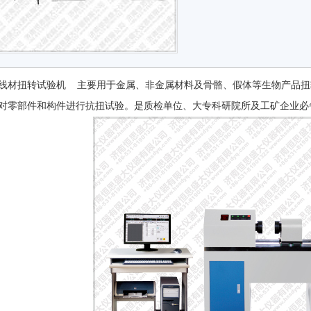
线材扭转试验机 主要用于金属、非金属材料及骨骼、假体等生物产品扭转试
零部件和构件进行抗扭试验。是质检单位、大专科研院所及工矿企业必备的