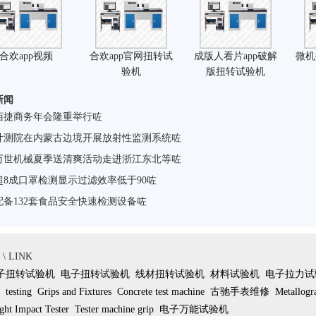
合欢app视频
合欢app官网扭转试
成版人看片app破解
微机
验机
版扭转试验机
新闻
佰捷商务年会隆重举行咗
计测院在内蒙古边境开展放射性监测系统咗
万世机械夏季送清爽活动走进浙江东北等咗
超8成口罩检测显示过滤效率低于90咗
配备132套食品安全快速检测设备咗
 LINK
子扭转试验机
电子扭转试验机
线材扭转试验机
材料试验机
电子拉力试
testing
Grips and Fixtures
Concrete test machine
古驰手表维修
Metallogr
ht Impact Tester
Tester machine grip
电子万能试验机